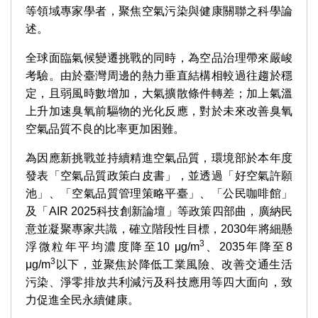
等領域專家學者，聚焦空氣污染與健康關聯之科學論
述。
全球面臨氣候變遷挑戰的同時，為空品治理帶來嚴峻
考驗。由於臺灣周邊的熱力垂直結構相較過往趨於穩
定，且弱風時數增加，大氣擴散條件轉差；加上氣溫
上升加速臭氧前驅物的光化反應，對於未來改善臭氧
空氣品質不良的比率更加困難。
為因應新挑戰並持續精進空氣品質，環境部於本年度
發表「空氣品質政策白皮書」，並透過「好空氣許願
池」、「空氣品質管理策略平臺」、「公民咖啡館」
及「AIR 2025科技創新論壇」等政策四部曲，廣納民
意並凝聚專家共識，確立階段性目標，2030年將細懸
3
浮微粒年平均濃度降至10 μg/m
、2035年降至8
3
μg/m
以下，並聚焦於降低工業風險、改善交通生活
污染、淨零排放共利減污及科技應用等四大面向，致
力促進全民永續健康。