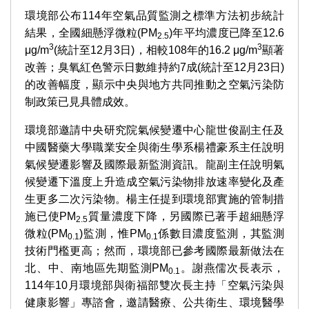
環境部公布114年空氣品質監測之標準方法初步統計
結果，全國細懸浮微粒(PM
)年平均濃度已降至12.6
2.5
3
3
μg/m
(統計至12月3日)，相較108年的16.2 μg/m
顯著
改善；臭氧紅色警示日數維持約7成(統計至12月23日)
的改善幅度，顯示中央與地方共同推動之空氣污染防
制政策已見具體成效。
環境部邀請中央研究院氣候變遷中心龍世俊副主任及
中國醫藥大學職業安全與衛生學系楊禮豪系主任說明
氣候變遷影響及國際最新監測資訊。龍副主任說明氣
候變遷下溫度上升造成空氣污染物排放速率變化及產
生更多二次污染物。楊主任提到環境部實施的管制措
施已使PM
質量濃度下降，另國際已著手超細懸浮
2.5
微粒(PM
)監測，惟PM
係數目濃度監測，其監測
0.1
0.1
技術門檻更高；然而，環境部已參考國際最新做法在
北、中、南地區先期監測PM
。謝燕儒次長表示，
0.1
114年10月環境部與衛福部雙次長主持「空氣污染與
健康影響」專諮會，邀請醫療、公共衛生、環境醫學