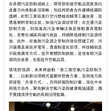
在具體污染防制成效上，環境部依循空氣品質政策白
皮書方向推動多項策略，包括跨部會合作建構校園防
護網，針對工業區進行空污體檢並輔導工廠改善，並
透過燃料管制法規，加強污染源頭管理；在交通污染
防制方面，則加速高污染車輛汰換及推動運具電動
化，並整合減碳與減污效益，持續降低移動污染源排
放。此外，在逸散污染源之管制亦強化營建工程、河
川揚塵及港區岸電等，透過制度化管理、科技輔助及
示範推廣等方式，提升整體防制效能，促使各類污染
源同步改善，全面提升空氣品質。
環境部強調，未來將啟動「第三期空氣污染防制方
案」，以創新治理模式凝聚跨部會力量，並與地方政
府採取「共筆方式」，共同研擬防制計畫，深化中央
與地方合作，聚焦解決空氣污染與健康風險議題，攜
手實踐清淨空氣的長期治理藍圖。